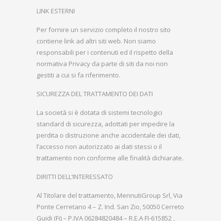
LINK ESTERNI
Per fornire un servizio completo il nostro sito
contiene link ad altri siti web. Non siamo
responsabili per i contenuti ed il rispetto della
normativa Privacy da parte di siti da noi non
gestiti a cui si fa riferimento.
SICUREZZA DEL TRATTAMENTO DEI DATI
La società si è dotata di sistemi tecnologici
standard di sicurezza, adottati per impedire la
perdita o distruzione anche accidentale dei dati,
l’accesso non autorizzato ai dati stessi o il
trattamento non conforme alle finalità dichiarate.
DIRITTI DELL’INTERESSATO
Al Titolare del trattamento, MennutiGroup Srl, Via
Ponte Cerretano 4 – Z. Ind. San Zio, 50050 Cerreto
Guidi (Fi) – P.IVA 06284820484 – R.E.A FI-615852 ,