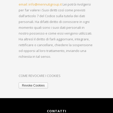
email: info@mennutigroup.it
Lei potrà rivolgersi
per far valere i Suoi diritti così come previsti
dall’articolo 7 del Codice sulla tutela dei dati
personali. Ha difatti diritto di conoscere in ogni
momento quali sono i suoi dati personali in
nostro possesso e come essi vengono utilizzati.
Ha altresì il diritto di farli aggiornare, integrare,
rettificare o cancellare, chiedere la sospensione
od opporsi al loro trattamento, inviando una
richiesta in tal senso.
COME REVOCARE I COOKIES
Revoke Cookies
CONTATTI